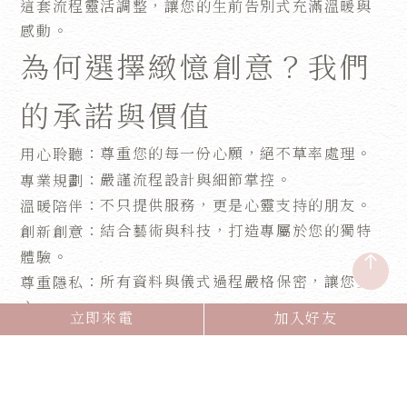
這套流程靈活調整，讓您的生前告別式充滿溫暖與
感動。
為何選擇緻憶創意？我們
的承諾與價值
：尊重您的每一份心願，絕不草率處理。
用心聆聽
：嚴謹流程設計與細節掌控。
專業規劃
：不只提供服務，更是心靈支持的朋友。
溫暖陪伴
：結合藝術與科技，打造專屬於您的獨特
創新創意
體驗。
：所有資料與儀式過程嚴格保密，讓您安
尊重隱私
心。
立即來電
加入好友
以生前告別式，寫下生命
最美的篇章