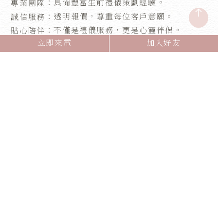
：具備豐富生前禮儀策劃經驗。
專業團隊
：透明報價，尊重每位客戶意願。
誠信服務
：不僅是禮儀服務，更是心靈伴侶。
貼心陪伴
立即來電
加入好友
：融合現代科技與藝術，創造獨特體驗。
創新理念
選擇緻憶創意，就是選擇一場有溫度、有意義的生
命告別。
珍惜當下，為生命寫下最
美的結局
人生無法預知終點，但我們可以選擇如何面對。生
前告別式讓我們有機會用愛與感恩整理生命，傳達
祝福，為親友留下珍貴回憶。緻憶創意邀您攜手，
一起打造屬於您的生命慶典，讓這段旅程充滿尊重
與溫暖。
歡迎聯絡緻憶創意，了解更多生前告別式服務，讓
我們成為您生命最後旅程的貼心夥伴。