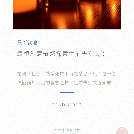
最新消息
緻憶創意帶您探索生前告別式：迎
接生命最後的美好時刻
在現代社會，談論死亡不再是禁忌，反而是一種
積極面對人生的智慧選擇。生前告別式逐漸成為
越來越多人重視的禮儀服務，它讓我們能在尚未
離開這個世界前，主動規劃自己的告別儀式，為
READ MORE
自己和摯愛的人創造一場獨特且意義深遠的回
憶。作為生前禮儀服務的領航者，緻憶創意用心
協助您完成這段生命旅程中最溫暖的一頁。
2025-06-27